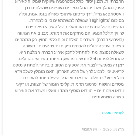
החברתיות. תכנון יסודי כולל אסטרטגיה שיווקית שמלווה לאירוע
לפני, במהלך ואחריו. החל בטיזרים מעניינים שנשלחים דרך
וואטסאפ או מייל, דרך פרסום שיתופי פעולה בזמן אמת, וכלה
בסיכום "Highlights" שנשלח למשתתפים ביום למחרת.
החשיבות של התוצרים הוויזואליים של האירוע היא תיירת
שיווקית לכל הנוגע. הם מחזקים את המותג, מבנים את הגאווה
(באירועי חברה) ומשדרים הצלחה וכוח כלפי החוץ. רק מתמחים
בצילום ועריכה יכולים להבטיח פיקוח ותוצר איכותי. תשובה
לשאלה נפוצה: מתי להתחיל לתכנן אירוע חברה? המלצה היא
להתחיל לפחות 3-4 חודשים מראש, במיוחד באירועים גדולים.
זמן זה מאפשר לצבור את הספקים הטובים ביותר, לפתח קונספט
קריאיטיבי ולמנוע לחץ של הרגע האחרון. האם מומלץ לשלב וידאו
בכל אירוע? בהחלט. הוידאו הוא הכלי היעיל ביותר להעברת
מסרים ורגשות. סרטוני תדמית, קליפי הומור של הצוות, או רקעי
וידאו אמנותיים – הוידאו מוסיף ממד ויזואלי ומשדר את האירוע
בצורה משמעותית.
לקריאה נוספת
מרץ 14, 2026
אין תגובות