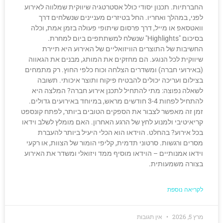
החברתיות. תכנון יסודי כולל אסטרטגיה שיווקית שמלווה לאירוע
לפני, במהלך ואחריו. החל בטיזרים מעניינים שנשלחים דרך
וואטסאפ או מייל, דרך פרסום שיתופי פעולה בזמן אמת, וכלה
בסיכום "Highlights" שנשלח למשתתפים ביום למחרת.
החשיבות של התוצרים הוויזואליים של האירוע היא תיירת
שיווקית לכל הנוגע. הם מחזקים את המותג, מבנים את הגאווה
(באירועי חברה) ומשדרים הצלחה וכוח כלפי החוץ. רק מתמחים
בצילום ועריכה יכולים להבטיח פיקוח ותוצר איכותי. תשובה
לשאלה נפוצה: מתי להתחיל לתכנן אירוע חברה? המלצה היא
להתחיל לפחות 3-4 חודשים מראש, במיוחד באירועים גדולים.
זמן זה מאפשר לצבור את הספקים הטובים ביותר, לפתח קונספט
קריאיטיבי ולמנוע לחץ של הרגע האחרון. האם מומלץ לשלב וידאו
בכל אירוע? בהחלט. הוידאו הוא הכלי היעיל ביותר להעברת
מסרים ורגשות. סרטוני תדמית, קליפי הומור של הצוות, או רקעי
וידאו אמנותיים – הוידאו מוסיף ממד ויזואלי ומשדר את האירוע
בצורה משמעותית.
לקריאה נוספת
מרץ 5, 2026
אין תגובות