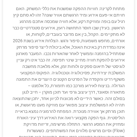
מתחת לקרינה: חוויות ההפקה שמשנות את כללי המשחק. האם
חויתם אי-פעם אירוע ומיד הרגשתם אוויר שונה? זהו לא סתם קיץ
רגיל עם בופה ומוזיקת רקע; אלא חוויה שמכסה אתכם מהרגע
הראשון. בעידן שבו חוסר התחושה רועץ, אירועים סטנדרטיים כבר
לא מתקיימים. הקהל, בין אם מדובר בעובדים, לקוחות, או
אורחים, מחפש משמעות, סיפור ורגש. הצלחת אירוע בשנת 2026
אינה נמדדת רק באיכות האוכל, אלא ביכולת לייצר סיפור מרתק
שמתחיל בהזמנה וממשיך לאחר שהאורות נכבו. המעבר מארגון
אירועים להפקת חוויה מחייב שינוי תפיסה. זה כבר אינו רק עניין
לוגיסטי של תיאום ספקים ולוחות זמן, אלא מלאכת מחשבה
המשלבת יצירתיות, פסיכולוגיה וטכנולוגיה. הפוקוס המקצועי
משקף רריט והקפדה על הפרטים הקטנים היוצרים את התמונה
הגדולה. בניצוח לאירוע מורכב כמו תזמורת, כל אלמנט –
מתאורה וסאונד, דרך עיצוב גרפי ועד תוכן מוקרן – חייב לנגן
בסולם זהה. כאשר הידיים לא מכוונות לכיוון אחד, יתכן שהתוצאה
תהיה לא המושלמת: עיצוב מפואר עם מוזיקה מעט מרועשת, או
תוכן מרתק אך אווירה מנוכרת. המפתח להרמוניה נמצא בראייה
הוליסטית. גוף הפקה מקצועי רואה את האירוע דרך עיני האורח
ומחזיק את המסע הרגשי. התחלה מרשימה, זריזות מדויקת
(Flow) וסיום מרשים מלווים את המשתתפים. כשעשרות