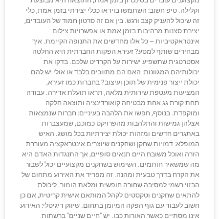
מקצוענים עובדים בסינכרון בזמן אמת, התוצאה היא מבוצעת
וקלילה. טיפ חשוב: השתמשו בוידאו ככלי יצירתי בזמן אמת, כלי
זה שיכול להעניק קצב ורגש. בין אם זה סרטון חמוד של העובדים,
יצירת סצנות מרהיבות בזמן אמת או אפשרויות צילום
אינטראקטיביות – כל אלו מחדשים את התנופה הקיימת. איך
מבחירים שותף למסע? זעירא הפקות החברתית היא החלטה
אסטרטגית שתשפיע ישירות על הקרדיט שלכם. בדקו את
יכולותיהם המגוונות: האם הם מתווכים בלבד או אולי יש להם
יכולת ייצור פנימית של תוכן ועיצוב? בחברות כמו זעירא,
המציעות מעטפת שירותית מלאה, תראו תועלת אדירה. עבודה
תחת קורת גג אחת מבטיחה קואורדינציה ותוצאה חלקה
ומוקפדת. בנוסף, חפשו את הלהבה בעיניים: חברות שנמצאות
אצלהן גמישות והתלהבות מהפרויקט כמוכם, שמעצברות
באתגרים חדשים ומזהות יכולת יצירתיות בכל מושג. האיש
המופלא: דמויות שחקן ושחקנים שיוצרים אינטראקציה מעוררת
הזרה ואוכל משובח היים תנאים סופיים, אך התנגדות האדם היא
מה שמשאיר חותמים. השימוש בשחקנים מקצועיים יכול לשבור
את הקרח בדרך טבעית ומהנה. זה מפריד את האירוע מתחום של
הבזוי רשמי למסיבה שחורה חופשית ומלאת הומור. ליכולת
להתאים שחקנים וטקסטים לקהל המותאם אישית קריטית, אם כן
חשוב לעבוד עם גוף הפקה המיומן בתחום. שיווק דיגיטלי: האירוע
אינו מסתיים כאשר האורות כבו. יש "חיים שניים" ברשתות