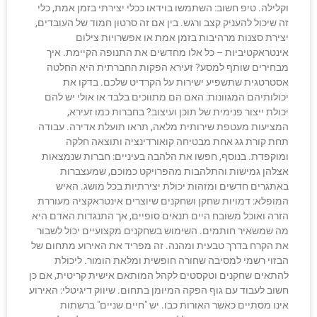
וקלילה. טיפ חשוב: השתמשו בוידאו ככלי יצירתי בזמן אמת, כלי
זה שיכול להעניק קצב ורגש. בין אם זה סרטון חמוד של העובדים,
יצירת סצנות מרהיבות בזמן אמת או אפשרויות צילום
אינטראקטיביות – כל אלו מחדשים את התנופה הקיימת. איך
מבחירים שותף למסע? זעירא הפקות החברתית היא החלטה
אסטרטגית שתשפיע ישירות על הקרדיט שלכם. בדקו את
יכולותיהם המגוונות: האם הם מתווכים בלבד או אולי יש להם
יכולת ייצור פנימית של תוכן ועיצוב? בחברות כמו זעירא,
המציעות מעטפת שירותית מלאה, תראו תועלת אדירה. עבודה
תחת קורת גג אחת מבטיחה קואורדינציה ותוצאה חלקה
ומוקפדת. בנוסף, חפשו את הלהבה בעיניים: חברות שנמצאות
אצלהן גמישות והתלהבות מהפרויקט כמוכם, שמעצברות
באתגרים חדשים ומזהות יכולת יצירתיות בכל מושג. האיש
המופלא: דמויות שחקן ושחקנים שיוצרים אינטראקציה מעוררת
הזרה ואוכל משובח היים תנאים סופיים, אך התנגדות האדם היא
מה שמשאיר חותמים. השימוש בשחקנים מקצועיים יכול לשבור
את הקרח בדרך טבעית ומהנה. זה מפריד את האירוע מתחום של
הבזוי רשמי למסיבה שחורה חופשית ומלאת הומור. ליכולת
להתאים שחקנים וטקסטים לקהל המותאם אישית קריטית, אם כן
חשוב לעבוד עם גוף הפקה המיומן בתחום. שיווק דיגיטלי: האירוע
אינו מסתיים כאשר האורות כבו. יש "חיים שניים" ברשתות