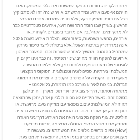
מתחת לקרינה: חוויות ההפקה שמשנות את כללי המשחק. האם
חויתם אי-פעם אירוע ומיד הרגשתם אוויר שונה? זהו לא סתם קיץ
רגיל עם בופה ומוזיקת רקע; אלא חוויה שמכסה אתכם מהרגע
הראשון. בעידן שבו חוסר התחושה רועץ, אירועים סטנדרטיים כבר
לא מתקיימים. הקהל, בין אם מדובר בעובדים, לקוחות, או
אורחים, מחפש משמעות, סיפור ורגש. הצלחת אירוע בשנת 2026
אינה נמדדת רק באיכות האוכל, אלא ביכולת לייצר סיפור מרתק
שמתחיל בהזמנה וממשיך לאחר שהאורות נכבו. המעבר מארגון
אירועים להפקת חוויה מחייב שינוי תפיסה. זה כבר אינו רק עניין
לוגיסטי של תיאום ספקים ולוחות זמן, אלא מלאכת מחשבה
המשלבת יצירתיות, פסיכולוגיה וטכנולוגיה. הפוקוס המקצועי
משקף רריט והקפדה על הפרטים הקטנים היוצרים את התמונה
הגדולה. בניצוח לאירוע מורכב כמו תזמורת, כל אלמנט –
מתאורה וסאונד, דרך עיצוב גרפי ועד תוכן מוקרן – חייב לנגן
בסולם זהה. כאשר הידיים לא מכוונות לכיוון אחד, יתכן שהתוצאה
תהיה לא המושלמת: עיצוב מפואר עם מוזיקה מעט מרועשת, או
תוכן מרתק אך אווירה מנוכרת. המפתח להרמוניה נמצא בראייה
הוליסטית. גוף הפקה מקצועי רואה את האירוע דרך עיני האורח
ומחזיק את המסע הרגשי. התחלה מרשימה, זריזות מדויקת
(Flow) וסיום מרשים מלווים את המשתתפים. כשעשרות
מקצוענים עובדים בסינכרון בזמן אמת, התוצאה היא מבוצעת