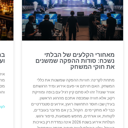
מאחורי הקלעים של הבלתי
בר
נשכח: סודות ההפקה שמשנים
וע
את חוקי המשחק
איר
מתחת לקרינה: חוויות ההפקה שמשנות את כללי
מהח
המשחק. האם חויתם אי-פעם אירוע ומיד הרגשתם
מסי
אוויר שונה? זהו לא סתם קיץ רגיל עם בופה ומוזיקת
והש
רקע; אלא חוויה שמכסה אתכם מהרגע הראשון.
בעידן שבו חוסר התחושה רועץ, אירועים סטנדרטיים
לקר
כבר לא מתקיימים. הקהל, בין אם מדובר בעובדים,
לקוחות, או אורחים, מחפש משמעות, סיפור ורגש.
הצלחת אירוע בשנת 2026 אינה נמדדת רק באיכות