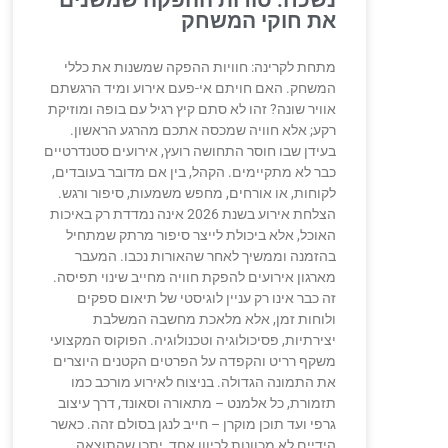
את חוקי המשחק
מתחת לקרינה: חוויות ההפקה שמשנות את כללי
המשחק. האם חויתם אי-פעם אירוע ומיד הרגשתם
אוויר שונה? זהו לא סתם קיץ רגיל עם בופה ומוזיקת
רקע; אלא חוויה שמכסה אתכם מהרגע הראשון.
בעידן שבו חוסר התחושה רועץ, אירועים סטנדרטיים
כבר לא מתקיימים. הקהל, בין אם מדובר בעובדים,
לקוחות, או אורחים, מחפש משמעות, סיפור ורגש.
הצלחת אירוע בשנת 2026 אינה נמדדת רק באיכות
האוכל, אלא ביכולת לייצר סיפור מרתק שמתחיל
בהזמנה וממשיך לאחר שהאורות נכבו. המעבר
מארגון אירועים להפקת חוויה מחייב שינוי תפיסה.
זה כבר אינו רק עניין לוגיסטי של תיאום ספקים
ולוחות זמן, אלא מלאכת מחשבה המשלבת
יצירתיות, פסיכולוגיה וטכנולוגיה. הפוקוס המקצועי
משקף רריט והקפדה על הפרטים הקטנים היוצרים
את התמונה הגדולה. בניצוח לאירוע מורכב כמו
תזמורת, כל אלמנט – מתאורה וסאונד, דרך עיצוב
גרפי ועד תוכן מוקרן – חייב לנגן בסולם זהה. כאשר
הידיים לא מכוונות לכיוון אחד, יתכן שהתוצאה