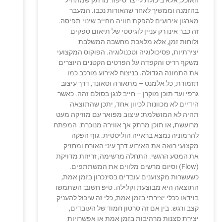
האוכל, אלא ביכולת לייצר סיפור מרתק שמתחיל
בהזמנה וממשיך לאחר שהאורות נכבו. המעבר
מארגון אירועים להפקת חוויה מחייב שינוי תפיסה.
זה כבר אינו רק עניין לוגיסטי של תיאום ספקים
ולוחות זמן, אלא מלאכת מחשבה המשלבת
יצירתיות, פסיכולוגיה וטכנולוגיה. הפוקוס המקצועי
משקף רריט והקפדה על הפרטים הקטנים היוצרים
את התמונה הגדולה. בניצוח לאירוע מורכב כמו
תזמורת, כל אלמנט – מתאורה וסאונד, דרך עיצוב
גרפי ועד תוכן מוקרן – חייב לנגן בסולם זהה. כאשר
הידיים לא מכוונות לכיוון אחד, יתכן שהתוצאה
תהיה לא המושלמת: עיצוב מפואר עם מוזיקה מעט
מרועשת, או תוכן מרתק אך אווירה מנוכרת. המפתח
להרמוניה נמצא בראייה הוליסטית. גוף הפקה
מקצועי רואה את האירוע דרך עיני האורח ומחזיק
את המסע הרגשי. התחלה מרשימה, זריזות מדויקת
(Flow) וסיום מרשים מלווים את המשתתפים.
כשעשרות מקצוענים עובדים בסינכרון בזמן אמת,
התוצאה היא מבוצעת וקלילה. טיפ חשוב: השתמשו
בוידאו ככלי יצירתי בזמן אמת, כלי זה שיכול להעניק
קצב ורגש. בין אם זה סרטון חמוד של העובדים,
יצירת סצנות מרהיבות בזמן אמת או אפשרויות