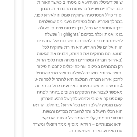
שיווק דיגיטלי: האירוע אינו מסתיים כאשר האורות
כבו. יש "חיים שניים" ברשתות החברתיות. תכנון
יסודי כולל אסטרטגיה שיווקית שמלווה לאירוע לפני,
במהלך ואחריו. החל בטיזרים מעניינים שנשלחים
דרך וואטסאפ או מייל, דרך פרסום שיתופי פעולה
בזמן אמת, וכלה בסיכום "Highlights" שנשלח
למשתתפים ביום למחרת. החשיבות של התוצרים
הוויזואליים של האירוע היא תיירת שיווקית לכל
הנוגע. הם מחזקים את המותג, מבנים את הגאווה
(באירועי חברה) ומשדרים הצלחה וכוח כלפי החוץ.
רק מתמחים בצילום ועריכה יכולים להבטיח פיקוח
ותוצר איכותי. תשובה לשאלה נפוצה: מתי להתחיל
לתכנן אירוע חברה? המלצה היא להתחיל לפחות 3-
4 חודשים מראש, במיוחד באירועים גדולים. זמן זה
מאפשר לצבור את הספקים הטובים ביותר, לפתח
קונספט קריאיטיבי ולמנוע לחץ של הרגע האחרון.
האם מומלץ לשלב וידאו בכל אירוע? בהחלט. הוידאו
הוא הכלי היעיל ביותר להעברת מסרים ורגשות.
סרטוני תדמית, קליפי הומור של הצוות, או רקעי
וידאו אמנותיים – הוידאו מוסיף ממד ויזואלי ומשדר
את האירוע בצורה משמעותית.