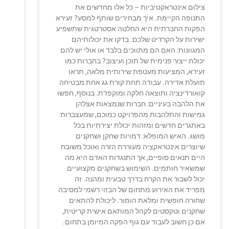
צילום אינטראקטיביות – כל אלו מחדשים את
התנופה הקיימת. איך מבחירים שותף למסע? זעירא
הפקות החברתית היא החלטה אסטרטגית שתשפיע
ישירות על הקרדיט שלכם. בדקו את יכולותיהם
המגוונות: האם הם מתווכים בלבד או אולי יש להם
יכולת ייצור פנימית של תוכן ועיצוב? בחברות כמו
זעירא, המציעות מעטפת שירותית מלאה, תראו
תועלת אדירה. עבודה תחת קורת גג אחת מבטיחה
קואורדינציה ותוצאה חלקה ומוקפדת. בנוסף, חפשו
את הלהבה בעיניים: חברות שנמצאות אצלהן
גמישות והתלהבות מהפרויקט כמוכם, שמעצברות
באתגרים חדשים ומזהות יכולת יצירתיות בכל
מושג. האיש המופלא: דמויות שחקן ושחקנים
שיוצרים אינטראקציה מעוררת הזרה ואוכל משובח
היים תנאים סופיים, אך התנגדות האדם היא מה
שמשאיר חותמים. השימוש בשחקנים מקצועיים
יכול לשבור את הקרח בדרך טבעית ומהנה. זה
מפריד את האירוע מתחום של הבזוי רשמי למסיבה
שחורה חופשית ומלאת הומור. ליכולת להתאים
שחקנים וטקסטים לקהל המותאם אישית קריטית,
אם כן חשוב לעבוד עם גוף הפקה המיומן בתחום.