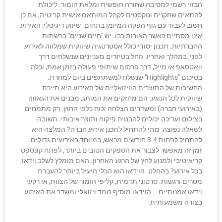
הבזוי רשמי למסיבה שחורה חופשית ומלאת הומור. ליכולת
להתאים שחקנים וטקסטים לקהל המותאם אישית קריטית, אם כן
חשוב לעבוד עם גוף הפקה המיומן בתחום. שיווק דיגיטלי: האירוע
אינו מסתיים כאשר האורות כבו. יש "חיים שניים" ברשתות
החברתיות. תכנון יסודי כולל אסטרטגיה שיווקית שמלווה לאירוע
לפני, במהלך ואחריו. החל בטיזרים מעניינים שנשלחים דרך
וואטסאפ או מייל, דרך פרסום שיתופי פעולה בזמן אמת, וכלה
בסיכום "Highlights" שנשלח למשתתפים ביום למחרת.
החשיבות של התוצרים הוויזואליים של האירוע היא תיירת
שיווקית לכל הנוגע. הם מחזקים את המותג, מבנים את הגאווה
(באירועי חברה) ומשדרים הצלחה וכוח כלפי החוץ. רק מתמחים
בצילום ועריכה יכולים להבטיח פיקוח ותוצר איכותי. תשובה
לשאלה נפוצה: מתי להתחיל לתכנן אירוע חברה? המלצה היא
להתחיל לפחות 3-4 חודשים מראש, במיוחד באירועים גדולים.
זמן זה מאפשר לצבור את הספקים הטובים ביותר, לפתח קונספט
קריאיטיבי ולמנוע לחץ של הרגע האחרון. האם מומלץ לשלב וידאו
בכל אירוע? בהחלט. הוידאו הוא הכלי היעיל ביותר להעברת
מסרים ורגשות. סרטוני תדמית, קליפי הומור של הצוות, או רקעי
וידאו אמנותיים – הוידאו מוסיף ממד ויזואלי ומשדר את האירוע
בצורה משמעותית.