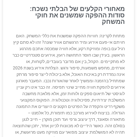
מאחורי הקלעים של הבלתי נשכח:
סודות ההפקה שמשנים את חוקי
המשחק
מתחת לקרינה: חוויות ההפקה שמשנות את כללי המשחק. האם
חויתם אי-פעם אירוע ומיד הרגשתם אוויר שונה? זהו לא סתם קיץ
רגיל עם בופה ומוזיקת רקע; אלא חוויה שמכסה אתכם מהרגע
הראשון. בעידן שבו חוסר התחושה רועץ, אירועים סטנדרטיים כבר
לא מתקיימים. הקהל, בין אם מדובר בעובדים, לקוחות, או
אורחים, מחפש משמעות, סיפור ורגש. הצלחת אירוע בשנת 2026
אינה נמדדת רק באיכות האוכל, אלא ביכולת לייצר סיפור מרתק
שמתחיל בהזמנה וממשיך לאחר שהאורות נכבו. המעבר מארגון
אירועים להפקת חוויה מחייב שינוי תפיסה. זה כבר אינו רק עניין
לוגיסטי של תיאום ספקים ולוחות זמן, אלא מלאכת מחשבה
המשלבת יצירתיות, פסיכולוגיה וטכנולוגיה. הפוקוס המקצועי
משקף רריט והקפדה על הפרטים הקטנים היוצרים את התמונה
הגדולה. בניצוח לאירוע מורכב כמו תזמורת, כל אלמנט –
מתאורה וסאונד, דרך עיצוב גרפי ועד תוכן מוקרן – חייב לנגן
בסולם זהה. כאשר הידיים לא מכוונות לכיוון אחד, יתכן שהתוצאה
תהיה לא המושלמת: עיצוב מפואר עם מוזיקה מעט מרועשת, או