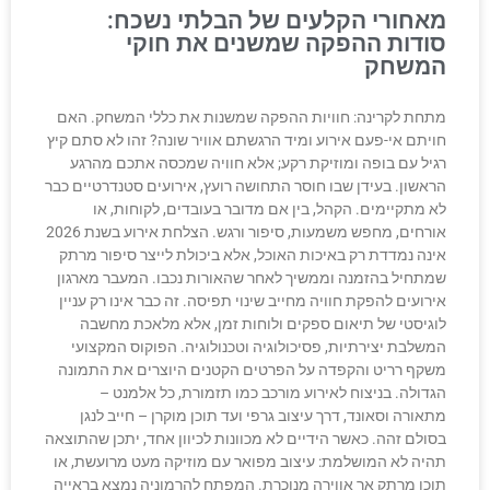
מאחורי הקלעים של הבלתי נשכח:
סודות ההפקה שמשנים את חוקי
המשחק
מתחת לקרינה: חוויות ההפקה שמשנות את כללי המשחק. האם
חויתם אי-פעם אירוע ומיד הרגשתם אוויר שונה? זהו לא סתם קיץ
רגיל עם בופה ומוזיקת רקע; אלא חוויה שמכסה אתכם מהרגע
הראשון. בעידן שבו חוסר התחושה רועץ, אירועים סטנדרטיים כבר
לא מתקיימים. הקהל, בין אם מדובר בעובדים, לקוחות, או
אורחים, מחפש משמעות, סיפור ורגש. הצלחת אירוע בשנת 2026
אינה נמדדת רק באיכות האוכל, אלא ביכולת לייצר סיפור מרתק
שמתחיל בהזמנה וממשיך לאחר שהאורות נכבו. המעבר מארגון
אירועים להפקת חוויה מחייב שינוי תפיסה. זה כבר אינו רק עניין
לוגיסטי של תיאום ספקים ולוחות זמן, אלא מלאכת מחשבה
המשלבת יצירתיות, פסיכולוגיה וטכנולוגיה. הפוקוס המקצועי
משקף רריט והקפדה על הפרטים הקטנים היוצרים את התמונה
הגדולה. בניצוח לאירוע מורכב כמו תזמורת, כל אלמנט –
מתאורה וסאונד, דרך עיצוב גרפי ועד תוכן מוקרן – חייב לנגן
בסולם זהה. כאשר הידיים לא מכוונות לכיוון אחד, יתכן שהתוצאה
תהיה לא המושלמת: עיצוב מפואר עם מוזיקה מעט מרועשת, או
תוכן מרתק אך אווירה מנוכרת. המפתח להרמוניה נמצא בראייה