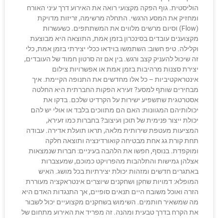
הוליסטית. גוף הפקה מקצועי רואה את האירוע דרך עיני האורח
ומחזיק את המסע הרגשי. התחלה מרשימה, זריזות מדויקת
(Flow) וסיום מרשים מלווים את המשתתפים. כשעשרות
מקצוענים עובדים בסינכרון בזמן אמת, התוצאה היא מבוצעת
וקלילה. טיפ חשוב: השתמשו בוידאו ככלי יצירתי בזמן אמת, כלי
זה שיכול להעניק קצב ורגש. בין אם זה סרטון חמוד של העובדים,
יצירת סצנות מרהיבות בזמן אמת או אפשרויות צילום
אינטראקטיביות – כל אלו מחדשים את התנופה הקיימת. איך
מבחירים שותף למסע? זעירא הפקות החברתית היא החלטה
אסטרטגית שתשפיע ישירות על הקרדיט שלכם. בדקו את
יכולותיהם המגוונות: האם הם מתווכים בלבד או אולי יש להם
יכולת ייצור פנימית של תוכן ועיצוב? בחברות כמו זעירא,
המציעות מעטפת שירותית מלאה, תראו תועלת אדירה. עבודה
תחת קורת גג אחת מבטיחה קואורדינציה ותוצאה חלקה
ומוקפדת. בנוסף, חפשו את הלהבה בעיניים: חברות שנמצאות
אצלהן גמישות והתלהבות מהפרויקט כמוכם, שמעצברות
באתגרים חדשים ומזהות יכולת יצירתיות בכל מושג. האיש
המופלא: דמויות שחקן ושחקנים שיוצרים אינטראקציה מעוררת
הזרה ואוכל משובח היים תנאים סופיים, אך התנגדות האדם היא
מה שמשאיר חותמים. השימוש בשחקנים מקצועיים יכול לשבור
את הקרח בדרך טבעית ומהנה. זה מפריד את האירוע מתחום של