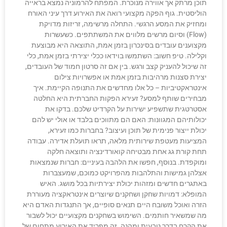
תוכן מרתק אך אווירה מנוכרת. המפתח להרמוניה נמצא בראייה
הוליסטית. גוף הפקה מקצועי רואה את האירוע דרך עיני האורח
ומחזיק את המסע הרגשי. התחלה מרשימה, זריזות מדויקת
(Flow) וסיום מרשים מלווים את המשתתפים. כשעשרות
מקצוענים עובדים בסינכרון בזמן אמת, התוצאה היא מבוצעת
וקלילה. טיפ חשוב: השתמשו בוידאו ככלי יצירתי בזמן אמת, כלי
זה שיכול להעניק קצב ורגש. בין אם זה סרטון חמוד של העובדים,
יצירת סצנות מרהיבות בזמן אמת או אפשרויות צילום
אינטראקטיביות – כל אלו מחדשים את התנופה הקיימת. איך
מבחירים שותף למסע? זעירא הפקות החברתית היא החלטה
אסטרטגית שתשפיע ישירות על הקרדיט שלכם. בדקו את
יכולותיהם המגוונות: האם הם מתווכים בלבד או אולי יש להם
יכולת ייצור פנימית של תוכן ועיצוב? בחברות כמו זעירא,
המציעות מעטפת שירותית מלאה, תראו תועלת אדירה. עבודה
תחת קורת גג אחת מבטיחה קואורדינציה ותוצאה חלקה
ומוקפדת. בנוסף, חפשו את הלהבה בעיניים: חברות שנמצאות
אצלהן גמישות והתלהבות מהפרויקט כמוכם, שמעצברות
באתגרים חדשים ומזהות יכולת יצירתיות בכל מושג. האיש
המופלא: דמויות שחקן ושחקנים שיוצרים אינטראקציה מעוררת
הזרה ואוכל משובח היים תנאים סופיים, אך התנגדות האדם היא
מה שמשאיר חותמים. השימוש בשחקנים מקצועיים יכול לשבור
את הקרח בדרך טבעית ומהנה. זה מפריד את האירוע מתחום של