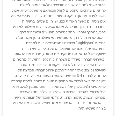
הבזוי רשמי למסיבה שחורה חופשית ומלאת הומור. ליכולת
להתאים שחקנים וטקסטים לקהל המותאם אישית קריטית, אם כן
חשוב לעבוד עם גוף הפקה המיומן בתחום. שיווק דיגיטלי: האירוע
אינו מסתיים כאשר האורות כבו. יש "חיים שניים" ברשתות
החברתיות. תכנון יסודי כולל אסטרטגיה שיווקית שמלווה לאירוע
לפני, במהלך ואחריו. החל בטיזרים מעניינים שנשלחים דרך
וואטסאפ או מייל, דרך פרסום שיתופי פעולה בזמן אמת, וכלה
בסיכום "Highlights" שנשלח למשתתפים ביום למחרת.
החשיבות של התוצרים הוויזואליים של האירוע היא תיירת
שיווקית לכל הנוגע. הם מחזקים את המותג, מבנים את הגאווה
(באירועי חברה) ומשדרים הצלחה וכוח כלפי החוץ. רק מתמחים
בצילום ועריכה יכולים להבטיח פיקוח ותוצר איכותי. תשובה
לשאלה נפוצה: מתי להתחיל לתכנן אירוע חברה? המלצה היא
להתחיל לפחות 3-4 חודשים מראש, במיוחד באירועים גדולים.
זמן זה מאפשר לצבור את הספקים הטובים ביותר, לפתח קונספט
קריאיטיבי ולמנוע לחץ של הרגע האחרון. האם מומלץ לשלב וידאו
בכל אירוע? בהחלט. הוידאו הוא הכלי היעיל ביותר להעברת
מסרים ורגשות. סרטוני תדמית, קליפי הומור של הצוות, או רקעי
וידאו אמנותיים – הוידאו מוסיף ממד ויזואלי ומשדר את האירוע
בצורה משמעותית.