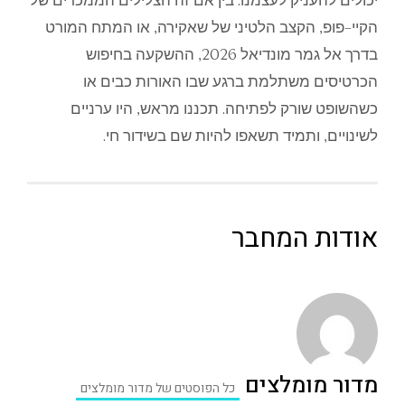
יכולים
להעניק
לעצמנו
.
בין
אם
זה
הצלילים
הממכרים
של
הקיי
–
פופ
,
הקצב
הלטיני
של
שאקירה
,
או
המתח
המורט
בדרך
אל
גמר
מונדיאל
2026,
ההשקעה
בחיפוש
הכרטיסים
משתלמת
ברגע
שבו
האורות
כבים
או
כשהשופט
שורק
לפתיחה
.
תכננו
מראש
,
היו
ערניים
לשי
נויים
,
ותמיד
תשאפו
להיות
שם
בשידור
חי
.
אודות המחבר
מדור מומלצים
כל הפוסטים של מדור מומלצים