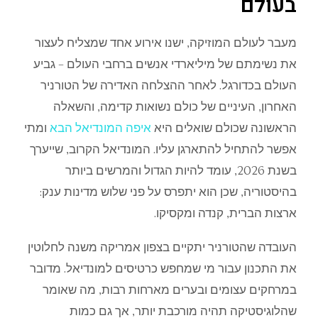
בעולם
מעבר
לעולם
המוזיקה
,
ישנו
אירוע
א
חד
שמצליח
לעצור
את
נשימתם
של
מיליארדי
אנשים
ברחבי
העולם
–
גביע
העולם
בכדורגל
.
לאחר
ההצלחה
האדירה
של
הטורניר
האחרון
,
העיניים
של
כולם
נשואות
קדימה
,
והשאלה
הראשונה
שכולם
שואלים
היא
איפה
המונדיאל
הבא
ומתי
אפשר
להתחיל
להתארגן
עליו
.
המונדיאל
הקרוב
,
שייערך
בשנת
2026,
עומד
להיות
הגדול
והמרשים
ביותר
בהיסטוריה
,
שכן
הוא
יתפרס
על
פני
שלוש
מדינות
ענק
:
ארצות
הברית
,
קנדה
ומקסיקו
.
העובדה
שהטורניר
יתקיים
בצפון
אמריקה
משנה
לחלוטין
את
התכנון
עבור
מי
שמחפש
כרטיסים
למונדיאל
.
מדובר
במרחקים
עצומים
ובערים
מארחות
רבות
,
מה
שאומר
שהלוגיסטיקה
תהיה
מורכבת
יותר
,
אך
גם
כמות