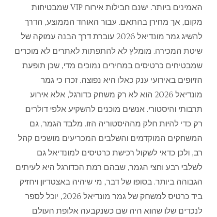
האמינים
ביותר
.
ישנם
חבילות
אירוח
VIP
שמבטיחות
מקום
,
אך
מחירן
בהתאם
.
עבור
האוהד
הממוצע
,
הדרך
להשיג
גמר
מונדיאל
2026
עוברת
דרך
הבנה
עמוקה
של
שיטת
המכירה
.
מומלץ
לא
להתפתות
לאתרים
לא
מוכרים
שמבטיחים
כרטיסים
במחירים
נמוכים
מדי
,
שכן
תופעת
הזיופים
באירועי
ענק
כאלו
היא
נפוצה
.
זכרו
כי
גמר
מונדיאל
2026
הוא
לא
רק
משחק
כדורגל
,
אלא
אירוע
תרבותי
והיסטורי
.
אנשים
מוכנים
להשקיע
אלפי
דולרים
רק
כדי
להיות
חלק
מההיסטוריה
הזו
.
מלבד
הגמר
,
גם
המשחקים
המוקדמים
והשלבים
המכריעים
מושכים
קהל
רב
,
ולכן
כדאי
לשקול
רכישת
כרטיסים
למונדיאל
גם
לשלבי
רבע
וחצי
הגמר
,
שבהם
רמת
הכדורגל
היא
לעיתים
הגבוהה
ביותר
.
בסופו
של
דבר
,
מי
שיהיה
באצטדיון
ויחזיק
ביד
כרטיס
למשחק
של
גמר
מונדיאל
2026,
יוכל
לספר
לנכדים
שלו
שהוא
היה
שם
כשנקבעה
אלופת
העולם