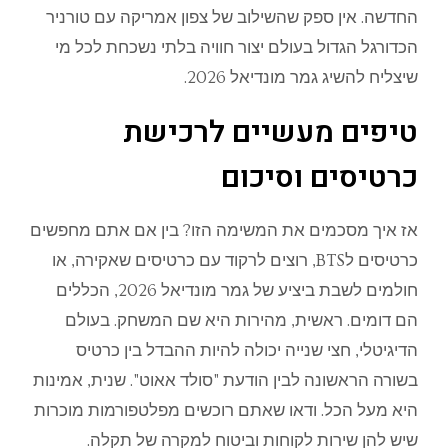
החדשה
.
אין
ספק
שהשילוב
של
צפון
אמריקה
עם
טורניר
הכדורגל
הגדול
בעולם
יצור
חוויה
בלתי
נשכחת
לכל
מי
שיצליח
להשיג
גמר
מונדיאל
2026.
טיפים
מעשיים
לרכישת
כרטיסים
וסיכום
אז
איך
מסכמים
את
המשימ
ה
הזו
?
בין
אם
אתם
מחפשים
כרטיסים
ל
BTS
,
רוצים
לרקוד
עם
כרטיסים
שאקירה
,
או
חולמים
לשבת
ביציע
של
גמר
מונדיאל
2026,
הכללים
הם
דומים
.
ראשית
,
מהירות
היא
שם
המשחק
.
בעולם
הדיגיטלי
,
חצי
שנייה
יכולה
להיות
ההבדל
בין
כרטיס
בשורה
הראשונה
לבין
הודעת
"
סולד
אאוט
".
שנית
,
אמינות
היא
מעל
הכל
.
ודאו
שאתם
רוכשים
מפלטפורמות
מוכרות
שיש
להן
שירות
לקוחות
וביטוח
למקרה
של
תקלה
.