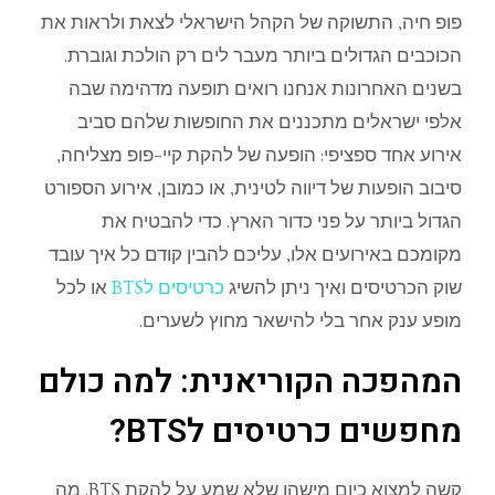
פופ
חיה
,
התשוקה
של
הקהל
הישראלי
לצאת
ולראות
את
הכוכבים
הגדולים
ביותר
מעבר
לים
רק
הולכת
וגוברת
.
בשנים
האחרונות
אנחנו
רואים
תופעה
מדהימה
שבה
אלפי
ישראלים
מתכננים
את
החופשות
שלהם
סביב
אירוע
אחד
ספציפי
:
הופעה
של
להקת
קיי
–
פופ
מצליחה
,
סיבוב
הופעות
של
דיווה
לטינית
,
או
כמובן
,
אירוע
הספורט
הגדול
ביותר
על
פני
כדור
הארץ
.
כדי
להבטיח
את
מקומכם
באירועים
אלו
,
עליכם
להבין
קודם
כל
איך
עובד
שוק
הכרטיסים
ואיך
ניתן
להשיג
כרטיסים
ל
BTS
או
לכל
מ
ופע
ענק
אחר
בלי
להישאר
מחוץ
לשערים
.
המהפכה
הקוריאנית
:
למה
כולם
מחפשים
כרטיסים
ל
BTS
?
קשה
למצוא
כיום
מישהו
שלא
שמע
על
ל
הקת
BTS
.
מה