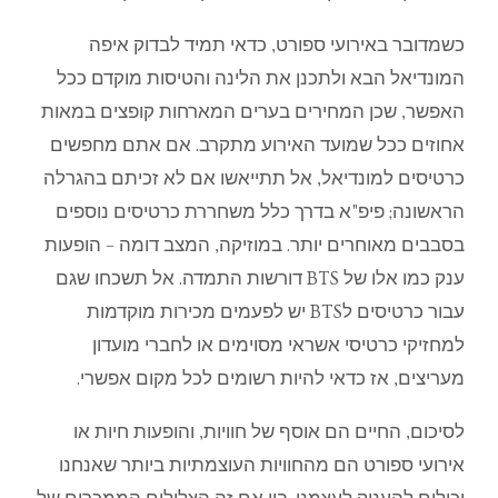
כשמדובר
באירועי
ספורט
,
כדאי
תמיד
לבדוק
איפה
המונדיאל
הבא
ולתכנן
את
הלינה
והטיסות
מוקדם
ככל
האפשר
,
שכן
המחירים
בערים
המארחות
קופצים
במאות
אחוזים
ככל
שמועד
האירוע
מתקרב
.
אם
אתם
מחפשים
כרטיסים
למונדיאל
,
אל
תתייאשו
אם
לא
זכיתם
בהגרלה
הראשונה
;
פיפ
"
א
בדרך
כלל
משחררת
כרטיסים
נוספים
בסבבים
מאוחרים
יותר
.
במוזיקה
,
המצב
דומה
–
הופעות
ענק
כמו
אלו
של
BTS
דורשות
התמדה
.
אל
תשכחו
שגם
עבור
כרטיסים
ל
BTS
יש
לפעמים
מכירות
מוקדמות
למחזיקי
כרטיסי
אשראי
מסוימים
או
לחברי
מועדון
מעריצים
,
אז
כדאי
להיות
רשומים
לכל
מקום
אפשרי
.
לסיכום
,
החיים
הם
אוסף
של
חוויות
,
והופעות
חיות
או
אירועי
ספורט
הם
מהחוויות
העוצמתיות
ביותר
שאנחנו