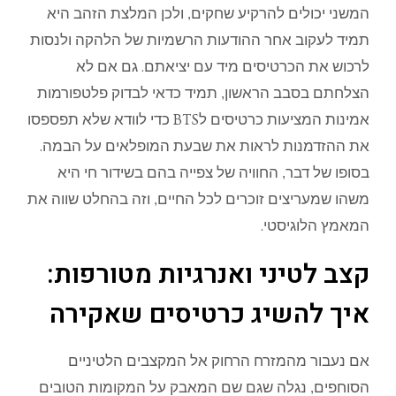
המשני
יכולים
להרקיע
שחקים
,
ולכן
המלצת
הזהב
היא
תמיד
לעקוב
אחר
ההודעות
הרשמיות
של
הלהקה
ולנסות
לרכוש
את
הכרטיסים
מיד
עם
יציאתם
.
גם
אם
לא
הצלחתם
בסבב
הראשון
,
תמיד
כדאי
לבדוק
פלטפורמות
אמינות
המציעות
כרטיסים
ל
BTS
כדי
לוודא
שלא
תפספסו
את
ההזדמנות
לראות
את
שבעת
המופלאים
על
הבמה
.
בסופו
של
דבר
,
החוויה
של
צפייה
בהם
בשידור
חי
היא
משהו
שמעריצים
זוכרים
לכל
החיים
,
וזה
בהחלט
שווה
את
המאמץ
הלוגיס
טי
.
קצב
לטיני
ואנרגיות
מטורפות
:
איך
להשיג
כרטיסים
שאקירה
אם
נעבור
מהמזרח
הרחוק
אל
המ
קצבים
הלטיניים
הסוחפים
,
נגלה
שגם
שם
המאבק
על
המקומות
הטובים