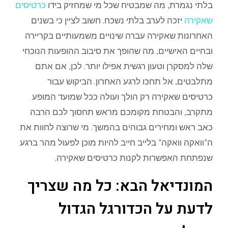
בלתי
נגמרת
,
מה
שמבטיח
שכל
מי
שמחזיק
בידו
כרטיסים
שאקירה
יזכה
לערב
בלתי
נשכח
.
חשוב
לציין
כי
בשנים
האחרונות
שאקירה
עברה
שינויים
משמעותיים
בקריירה
ובחיים
האישיים
,
מה
שהופך
את
סיבוב
ההופעות
הנוכחי
שלה
למסקרן
וטעון
רגשית
אפילו
יותר
.
לכן
,
אם
אתם
מתלבטים
,
אל
תחכו
לרגע
האחרון
.
הביקוש
עבור
כרטיסים
שאקירה
רק
הולך
ועולה
ככל
שמועד
המופע
מתקרב
,
והבטחת
מקומכם
מראש
תחסוך
לכם
הרבה
כאב
ראש
ומחירים
גבוהים
בהמשך
.
מי
שרוצה
לחוות
את
ה
"
וואקה
וואקה
"
בלייב
חייב
להיות
מוכן
לפעול
מהר
ברגע
שנפתחת
האפשרות
לקנות
כרטיסים
שאקירה
.
המונדיאל
הבא
:
כל
מה
שצריך
לדעת
על
הכדורגל
הגדול