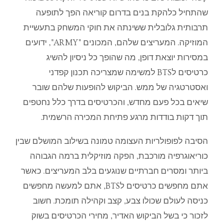
שהתחיל
כלהקת
בנים
בדרום
קוריאה
הפך
לתופעה
תרבותית
גלובלית
ששינתה
את
חוקי
המשחק
בתעשיית
המוזיקה
.
המעריצים
שלהם
,
המכונים
"
ARMY
",
ידועים
במסירות
יוצאת
דופן
,
מה
שהופך
כל
ניסיון
להשיג
כרטיסים
ל
BTS
למשימה
שמצריכה
תכנון
קפדני
ואסטרטגיה
של
ממש
.
הביקוש
להופעות
שלהם
שובר
שיאים
בכל
פעם
מחדש
,
והכרטיסים
בדרך
כלל
נחטפים
תוך
דקות
בודדות
מרגע
פתיחת
המכירה
הרשמית
.
הסיבה
לפופולריות
העצומה
טמונה
בשילוב
המושלם
שבין
כוריאוגרפיה
מורכבת
,
הפקה
מוזיקלית
ברמה
הגבוהה
ביותר
ומסרים
חברתיים
שנוגעים
בלב
המעריצים
.
כאשר
אתם
מחפשים
כרטיסים
ל
BTS
,
אתם
למעשה
מחפשים
כניסה
לעולם
שכולו
צבע
,
קצב
וקהילה
תומכת
.
חשוב
לזכור
כי
בשל
הביקוש
האדיר
,
מחירי
הכרטיסים
בשוק