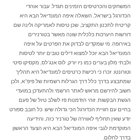
המשחקים
והכרטיסים
הזמינים
תגדל
.
עבור
אוהדי
הכדורגל
בישראל
,
השאלה
איפה
המונדיאל
הבא
היא
קריטית
לתכנון
התקציב
,
שכן
טיסות
לאמריקה
ולינה
שם
דורשות
היערכות
כלכלית
שונה
מאשר
בטורנירים
באירופה
.
מי
שמקדים
לבדוק
את
הפרטים
על
איפה
המונדיאל
הבא
יוכל
למצוא
דילים
טובים
יותר
לטיסות
ולבתי
מלון
בערים
כמו
ניו
יורק
,
לוס
אנג
'
לס
,
מקסיקו
סיטי
וטורונטו
.
זכרו
כי
רכישת
כרטיסים
למונדיאל
היא
תהליך
שמתבצע
בדרך
כלל
דרך
הגרלות
רשמיות
של
פיפ
"
א
,
ולכן
חשוב
להירשם
מראש
לאתר
הרשמי
ולהתעדכן
במועדי
הגשת
הבקשות
.
זוהי
הזדמנות
פז
לשלב
טיול
של
פעם
בחיים
עם
חוויית
הכדורגל
הכי
גדולה
שיש
.
כל
חובב
ספורט
יודע
שאין
תחליף
לאווירה
של
טורניר
כזה
,
והידיעה
המוקדמת
לגבי
איפה
המונדיאל
הבא
היא
הצעד
הראשון
בדרך
לחלום
.