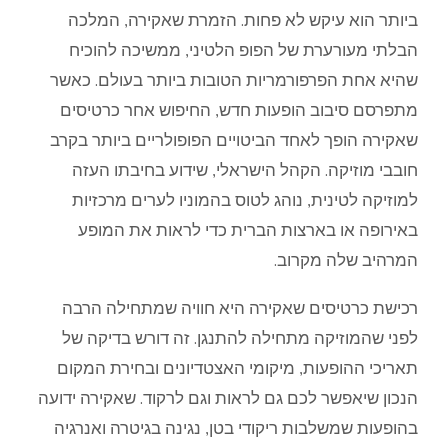
ביותר
הוא
עיקש
לא
פחות
.
הזמרת
שאקירה
,
המלכה
הבלתי
מעורערת
של
הפופ
הלטיני
,
ממשיכה
להוכיח
שהיא
אחת
הפרפורמריות
הטובות
ביותר
בעולם
.
כאשר
מתפרסם
סיבוב
הופעות
חדש
,
החיפוש
אחר
כרטיסים
שאקירה
הופך
לאחד
הביטויים
הפופולריים
ביותר
בקרב
חובבי
מוזיקה
.
הקהל
הישראלי
,
שידוע
בחיבתו
העזה
למוזיקה
לטינית
,
נוהג
לטוס
בהמוניו
לערים
מרכזיות
באירופה
או
בארצות
הברית
כדי
לראות
את
המופע
המרהיב
שלה
מקרוב
.
רכישת
כרטיסים
שאקירה
היא
חוויה
שמתחילה
הרבה
לפני
שהמוזיקה
מתחילה
להתנגן
.
זה
דורש
בדיקה
של
תאריכי
ההופעות
,
מיקומי
האצטדיונים
ובחירת
המקום
הנכון
שיאפשר
לכם
גם
לראות
וגם
לרקוד
.
שאקירה
ידועה
בהופעות
שמשלבות
ריקודי
בטן
,
נגינה
בגיטרה
ואנרגיה