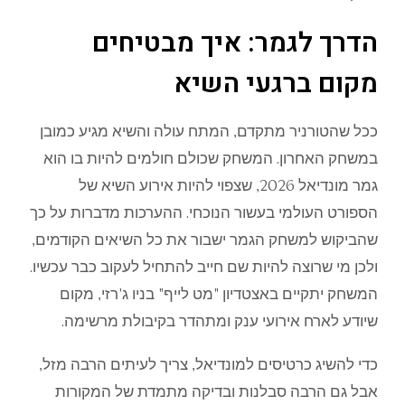
הדרך
לגמר
:
איך
מבטיחים
מקום
ברגעי
השיא
ככל
שהטורניר
מתקדם
,
ה
מתח
עולה
והשיא
מגיע
כמובן
במשחק
האחרון
.
המשחק
שכולם
חולמים
להיות
בו
הוא
גמר
מונדיאל
2026,
שצפוי
להיות
אירוע
השיא
של
הספורט
העולמי
בעשור
הנוכחי
.
ההערכות
מדברות
על
כך
שהביקוש
למשחק
הגמר
ישבור
את
כל
השיאים
הקודמים
,
ולכן
מי
שרוצה
להיות
שם
חייב
להתחיל
לעקוב
כבר
עכשיו
.
המשחק
יתקיים
באצטדיון
"
מט
לייף
"
בניו
ג
'
רזי
,
מקום
שיודע
לארח
אירועי
ענק
ומתהדר
בקיבולת
מרשימה
.
כדי
להשיג
כרטיסים
למונדיאל
,
צריך
לעיתים
הרבה
מזל
,
אבל
גם
הרבה
סבלנות
ובדיקה
מתמדת
של
המקורות