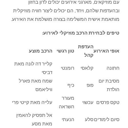
עם מוזיקאים, מארגני אירועים יכולים לדון בחזון
ובהעדפות שלהם, ויחד, הם יכולים ליצור חוויה מוזיקלית
מותאמת אישית המשלימה בצורה מושלמת את האירוע.
טיפים לבחירת הרכב מוזיקלי לאירוע:
העדפת
אופי האירוע
טון רגשי
הרכב מוצע
קהל
קלייר דה לונה מאת
חתונה
קלאסי
רומנטי
דביסי
מסיבת יום
שמח מאת פארל
פופ
כיף
הולדת
וויליאמס
מעורר
טקס פרסים
עכשוי
עלייה מאת קייטי פרי
השראה
אל תפסיק להאמין
סיום לימודים
סלע
הנעתי
מאת מסע